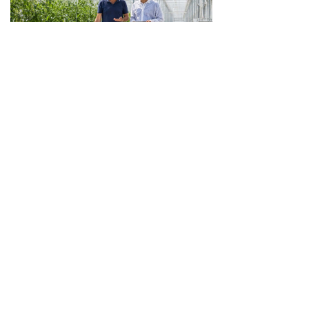
Protégez votre serre contre la canicule
6 conseils pratiques pour une technique et une
gestion de l’eau et du personnel optimales
Pendant une vague de chaleur, les
températures à l’intérieur et autour de votre
serre peuvent augmenter rapidement. Cela
peut entraîner plusieurs risques, comme la
surchauffe des équipements et des
installations électriques, un risque d’incendie
plus élevé, des problèmes d’approvisionnement
en eau et une charge de travail supplémentaire
pour les employés. Les cultures peuvent